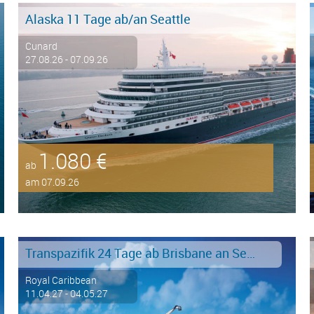
Alaska 11 Tage ab/an Seattle
Cunard
27.08.26 - 07.09.26
1.080 €
ab
am 07.09.26
Transpazifik 24 Tage ab Brisbane an Seattle
Royal Caribbean
11.04.27 - 04.05.27