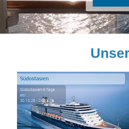
Unser
Südostasien
Südostasien 9 Tage
ab/...
30.10.26 - 24.03.28