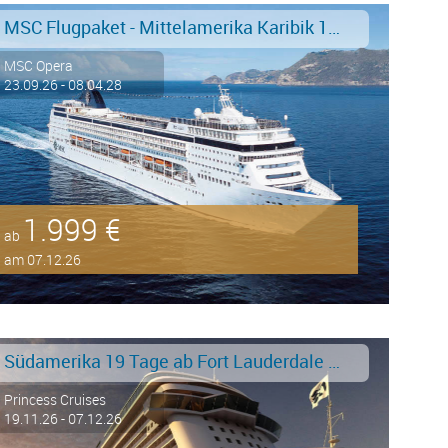
MSC Flugpaket - Mittelamerika Karibik 15 Tage ab/an La Romana - FRUEHBUCHER FLUG BORDGUTHABEN
MSC Opera
23.09.26 - 08.04.28
1.999 €
ab
am 07.12.26
Südamerika 19 Tage ab Fort Lauderdale an Buenos Aires
Princess Cruises
19.11.26 - 07.12.26