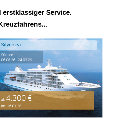
erstklassiger Service.
.
Kreuzfahrens..
Silversea
Südsee
06.08.26 - 24.03.29
4.300 €
ab
am 16.01.28