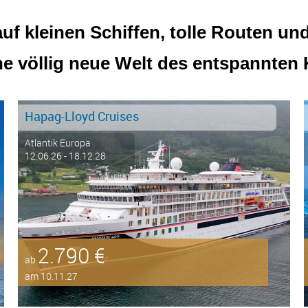
f kleinen Schiffen, tolle Routen und 
ne völlig neue Welt des entspannten 
Hapag-Lloyd Cruises
Atlantik Europa
12.06.26 - 18.12.28
2.790 €
ab
am 10.11.27