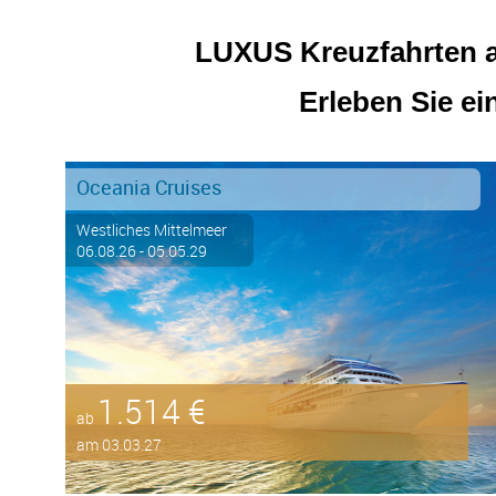
LUXUS Kreuzfahrten au
Erleben Sie ei
Oceania Cruises
Westliches Mittelmeer
06.08.26 - 05.05.29
1.514 €
ab
am 03.03.27