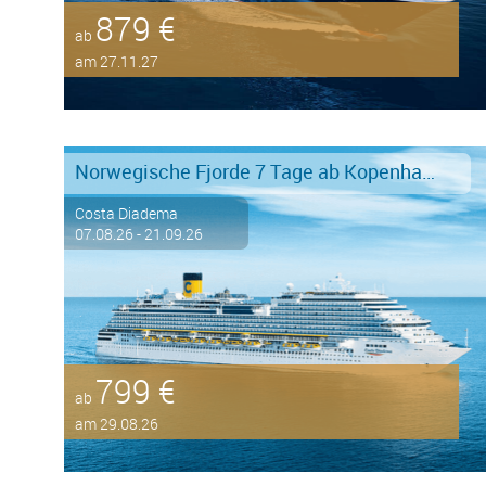
879 €
ab
am 27.11.27
Norwegische Fjorde 7 Tage ab Kopenhagen an Kiel
Costa Diadema
07.08.26 - 21.09.26
799 €
ab
am 29.08.26