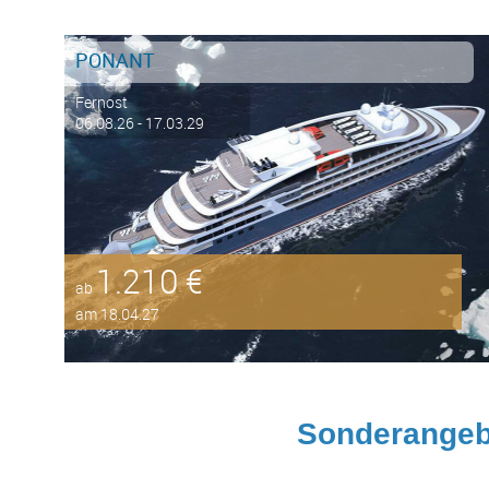
PONANT
Fernost
06.08.26 - 17.03.29
1.210 €
ab
am 18.04.27
Sonderangeb