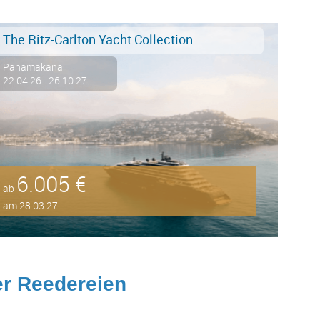
The Ritz-Carlton Yacht Collection
Panamakanal
22.04.26 - 26.10.27
6.005 €
ab
am 28.03.27
r Reedereien