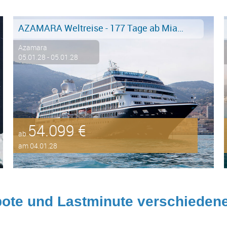
AZAMARA Weltreise - 177 Tage ab Miami an Piräus, Athen inkl. Business Class Flüge!
Azamara
05.01.28 - 05.01.28
54.099 €
ab
am 04.01.28
ote und Lastminute verschiedene