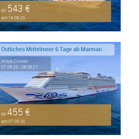
543 €
ab
am 16.08.26
Östliches Mittelmeer 6 Tage ab Marmaris an Istanbul
Aroya Cruises
07.09.26 - 28.08.27
455 €
ab
am 07.09.26