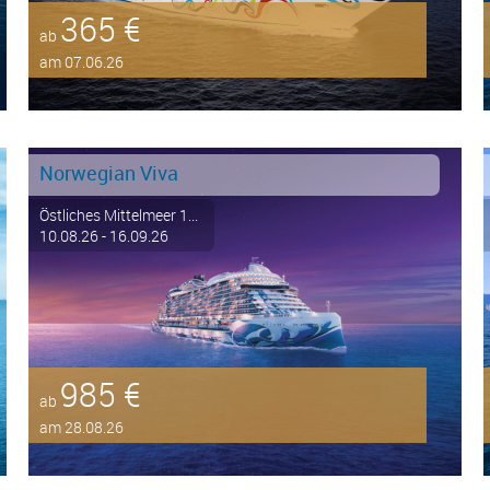
365 €
ab
am 07.06.26
Norwegian Viva
Östliches Mittelmeer 1...
10.08.26 - 16.09.26
985 €
ab
am 28.08.26