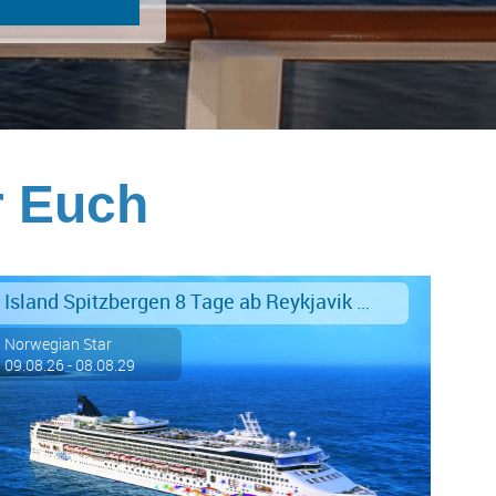
r Euch
Island Spitzbergen 8 Tage ab Reykjavik an Southampton
Norwegian Star
09.08.26 - 08.08.29