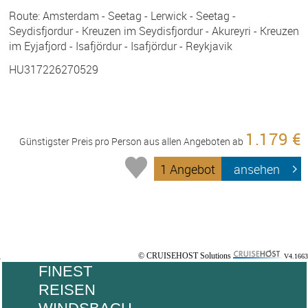
Route: Amsterdam - Seetag - Lerwick - Seetag -
Seydisfjordur - Kreuzen im Seydisfjordur - Akureyri - Kreuzen
im Eyjafjord - Isafjördur - Isafjördur - Reykjavik
HU317226270529
1.179 €
Günstigster Preis pro Person aus allen Angeboten ab
1 Angebot
ansehen
© CRUISEHOST Solutions
V4.1663
FINEST
REISEN