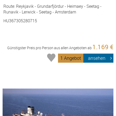
Route: Reykjavik - Grundarfjördur - Heimaey - Seetag -
Runavik - Lerwick - Seetag - Amsterdam
HU367305280715
1.169 €
Günstigster Preis pro Person aus allen Angeboten ab
1 Angebot
ansehen