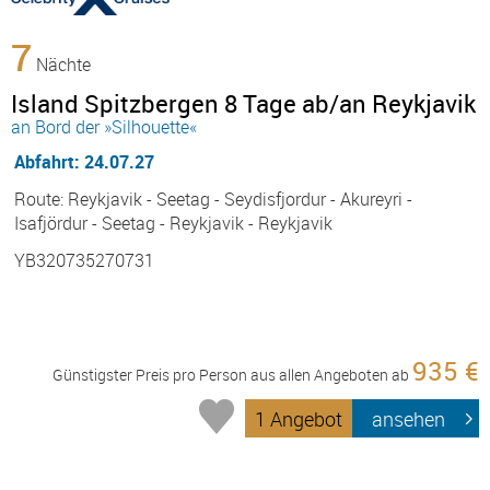
7
Nächte
Island Spitzbergen 8 Tage ab/an Reykjavik
an Bord der »Silhouette«
Abfahrt: 24.07.27
Route: Reykjavik - Seetag - Seydisfjordur - Akureyri -
Isafjördur - Seetag - Reykjavik - Reykjavik
YB320735270731
935 €
Günstigster Preis pro Person aus allen Angeboten ab
1 Angebot
ansehen