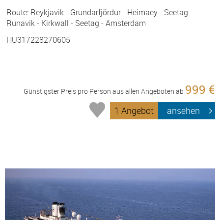
Route: Reykjavik - Grundarfjördur - Heimaey - Seetag -
Runavik - Kirkwall - Seetag - Amsterdam
HU317228270605
999 €
Günstigster Preis pro Person aus allen Angeboten ab
1 Angebot
ansehen