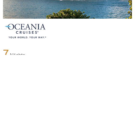
7
Nächte
Nordeuropa 8 Tage ab Le Havre - Paris an
Southampton
an Bord der »Marina«
Abfahrt: 20.05.27
Route: Le Havre - Paris - Rotterdam - Ijmuiden - Amsterdam -
Hamburg - Hamburg - Seetag - Zeebrügge - Brüssel -
Southampton
JF323578270527