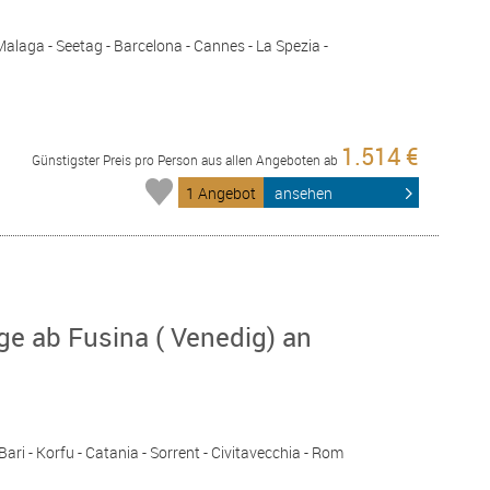
 Malaga - Seetag - Barcelona - Cannes - La Spezia -
1.514 €
Günstigster Preis pro Person aus allen Angeboten ab
1 Angebot
ansehen
ge ab Fusina ( Venedig) an
ari - Korfu - Catania - Sorrent - Civitavecchia - Rom