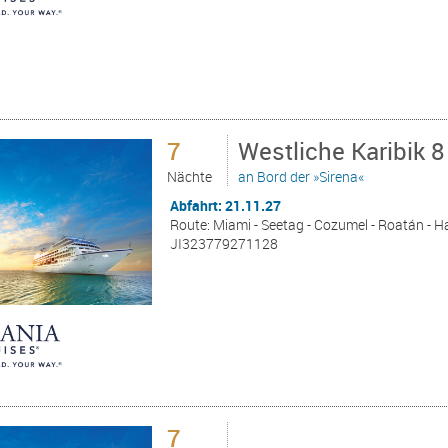
7
Westliche Karibik 
Nächte
an Bord der »Sirena«
Abfahrt: 21.11.27
Route: Miami - Seetag - Cozumel - Roatán - H
JI323779271128
7