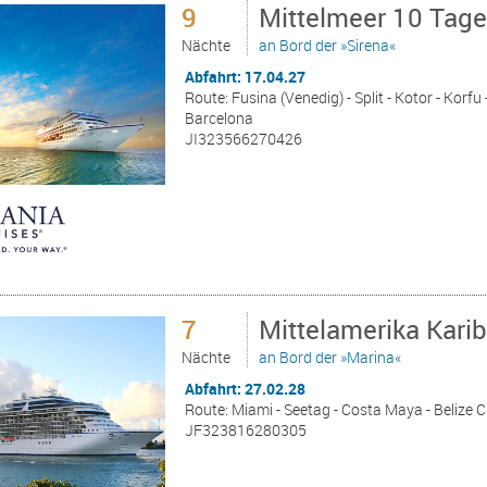
9
Mittelmeer 10 Tage
Nächte
an Bord der »Sirena«
Abfahrt: 17.04.27
Route: Fusina (Venedig) - Split - Kotor - Korfu
Barcelona
JI323566270426
7
Mittelamerika Kari
Nächte
an Bord der »Marina«
Abfahrt: 27.02.28
Route: Miami - Seetag - Costa Maya - Belize C
JF323816280305