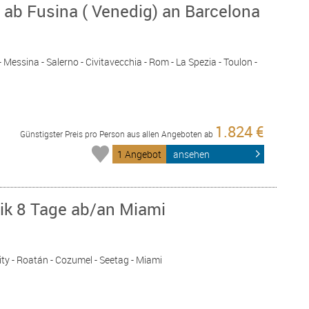
 ab Fusina ( Venedig) an Barcelona
 - Messina - Salerno - Civitavecchia - Rom - La Spezia - Toulon -
1.824 €
Günstigster Preis pro Person aus allen Angeboten ab
1 Angebot
ansehen
bik 8 Tage ab/an Miami
ity - Roatán - Cozumel - Seetag - Miami