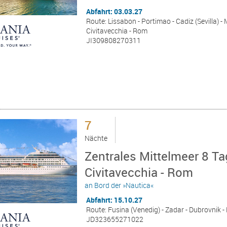
Abfahrt: 03.03.27
Route: Lissabon - Portimao - Cadiz (Sevilla) -
Civitavecchia - Rom
JI309808270311
7
Nächte
Zentrales Mittelmeer 8 Ta
Civitavecchia - Rom
an Bord der »Nautica«
Abfahrt: 15.10.27
Route: Fusina (Venedig) - Zadar - Dubrovnik - B
JD323655271022