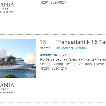
JI291433260827
15
Transatlantik 16 T
Nächte
an Bord der »Marina«
Abfahrt: 25.11.26
Route: Barcelona - Valencia - Alicante - Malag
Seetag - Seetag - Seetag - San Juan - Puerto 
JF286486261210