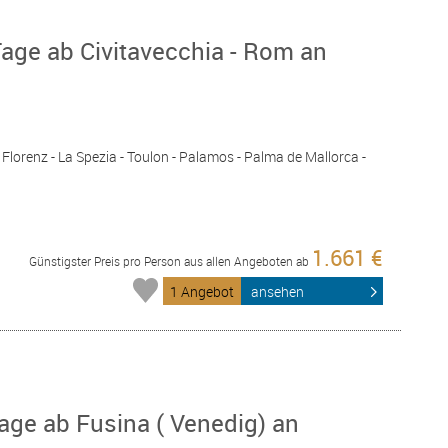
age ab Civitavecchia - Rom an
- Florenz - La Spezia - Toulon - Palamos - Palma de Mallorca -
1.661 €
Günstigster Preis pro Person aus allen Angeboten ab
1 Angebot
ansehen
age ab Fusina ( Venedig) an