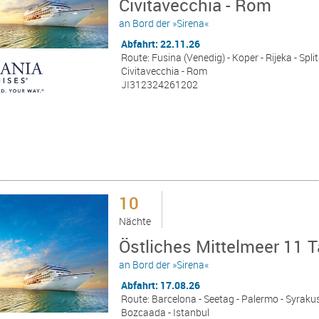
Civitavecchia - Rom
an Bord der »Sirena«
Abfahrt: 22.11.26
Route: Fusina (Venedig) - Koper - Rijeka - Split
Civitavecchia - Rom
JI312324261202
10
Nächte
Östliches Mittelmeer 11 T
an Bord der »Sirena«
Abfahrt: 17.08.26
Route: Barcelona - Seetag - Palermo - Syrakus 
Bozcaada - Istanbul