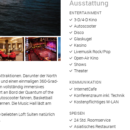
Ausstattung
ENTERTAINMENT
3-D/4-D Kino
Autoscooter
Disco
Glaskugel
Kasino
Livemusik Rock/Pop
Open-Air Kino
Shows
Theater
Attraktionen. Darunter der North
t und einen einmaligen 360-Grad-
KOMMUNIKATION
in vollständig immersives
InternetCafe
rt an Bord der Quantum of the
Konferenzraum inkl. Technik
Autoscooter fahren, Basketball
Kostenpflichtiges W-LAN
ernen. Die Music Hall lädt am
SPEISEN
 beliebten Loft Suiten natürlich
.
24 Std. Roomservice
Asiatisches Restaurant