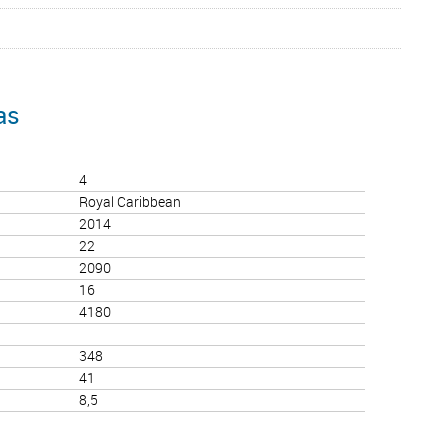
as
4
Royal Caribbean
2014
22
2090
16
4180
348
41
8,5