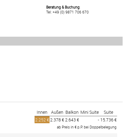
Beratung & Buchung
:
Tel: +49 (0) 9871 706 670
Innen
Außen
Balkon
Mini Suite
Suite
2.252 €
2.378 €
2.643 €
-
15.736 €
ab Preis in € p.P. bei Doppelbelegung