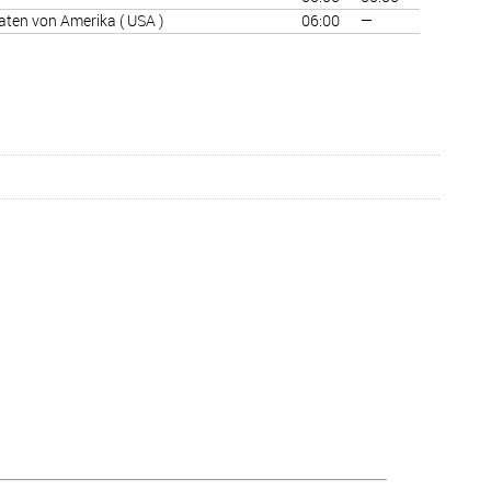
aaten von Amerika ( USA )
06:00
—