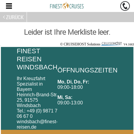
ZURÜCK
Leider ist Ihre Merkliste leer.
© CRUISEHOST Solutions
V4.1663
FINEST
REISEN
WINDSBACH
ÖFFNUNGSZEITEN
Ihr Kreuzfahrt
Mo, Di, Do, Fr:
Spezialist in
09:00-18:00
Bayern
Heinrich-Brand-Str.
Mi, Sa:
25, 91575
09:00-13:00
Windsbach
Tel.: +49 (0) 9871 7
06 67 0
windsbach@finest-
reisen.de