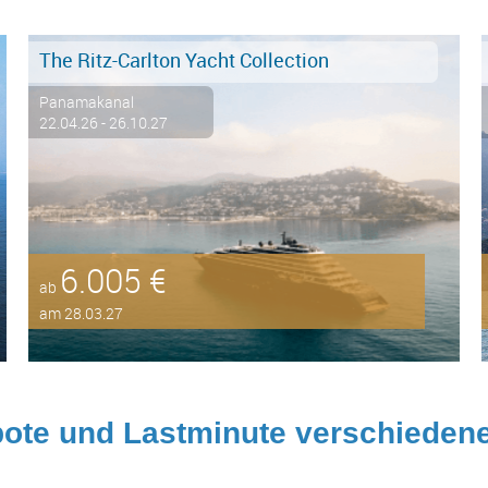
The Ritz-Carlton Yacht Collection
Panamakanal
22.04.26 - 26.10.27
6.005 €
ab
am 28.03.27
ote und Lastminute verschiedene