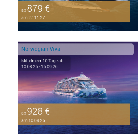
879 €
ab
am 27.11.27
Norwegian Viva
Mittelmeer 10 Tage ab ...
10.08.26 - 16.09.26
928 €
ab
am 10.08.26