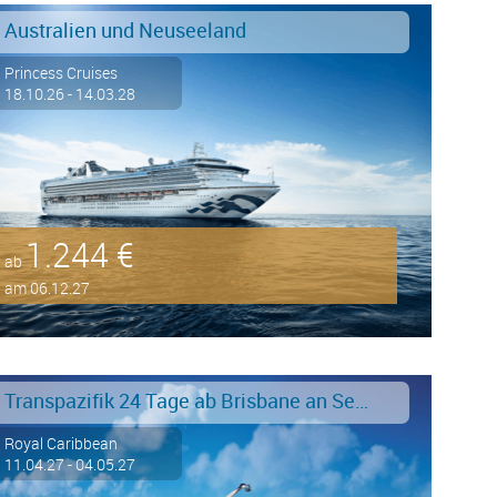
Australien und Neuseeland
Princess Cruises
18.10.26 - 14.03.28
1.244 €
ab
am 06.12.27
Transpazifik 24 Tage ab Brisbane an Seattle
Royal Caribbean
11.04.27 - 04.05.27