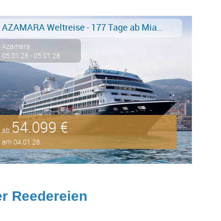
AZAMARA Weltreise - 177 Tage ab Miami an Piräus, Athen inkl. Business Class Flüge!
Azamara
05.01.28 - 05.01.28
54.099 €
ab
am 04.01.28
r Reedereien