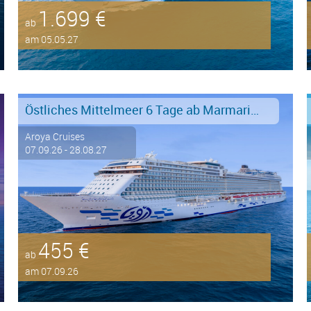
1.699 €
ab
am 05.05.27
Östliches Mittelmeer 6 Tage ab Marmaris an Istanbul
Aroya Cruises
07.09.26 - 28.08.27
455 €
ab
am 07.09.26