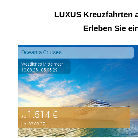
LUXUS Kreuzfahrten au
Erleben Sie ei
Oceania Cruises
Westliches Mittelmeer
10.08.26 - 05.05.29
1.514 €
ab
am 03.03.27