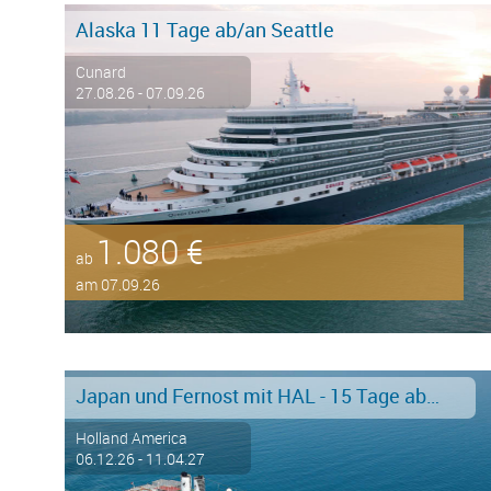
Alaska 11 Tage ab/an Seattle
Cunard
27.08.26 - 07.09.26
1.080 €
ab
am 07.09.26
Japan und Fernost mit HAL - 15 Tage ab/an Tokyo - Stark reduziert!
Holland America
06.12.26 - 11.04.27