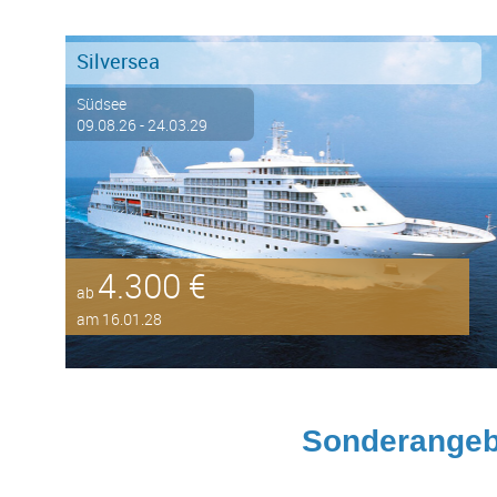
Silversea
Südsee
09.08.26 - 24.03.29
4.300 €
ab
am 16.01.28
Sonderangeb