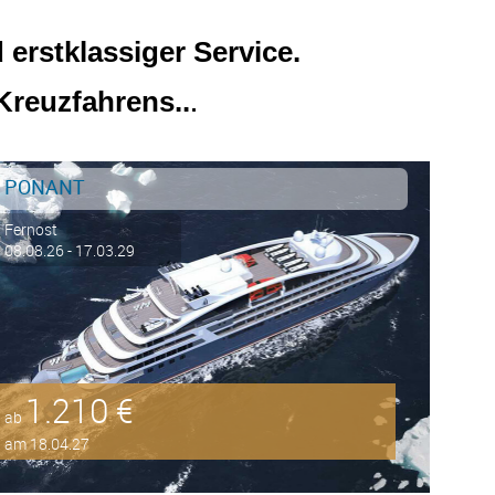
erstklassiger Service.
.
Kreuzfahrens..
PONANT
Fernost
08.08.26 - 17.03.29
1.210 €
ab
am 18.04.27