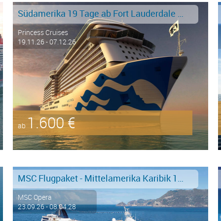
Südamerika 19 Tage ab Fort Lauderdale an Buenos Aires
Princess Cruises
19.11.26 - 07.12.26
1.600 €
ab
MSC Flugpaket - Mittelamerika Karibik 15 Tage ab/an La Romana - FRUEHBUCHER FLUG BORDGUTHABEN
MSC Opera
23.09.26 - 08.04.28