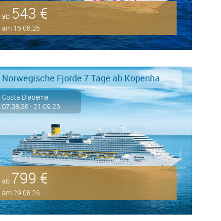
543 €
ab
am 16.08.26
Norwegische Fjorde 7 Tage ab Kopenhagen an Kiel
Costa Diadema
07.08.26 - 21.09.26
799 €
ab
am 29.08.26