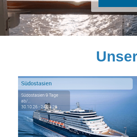
Unser
Südostasien
Südostasien 9 Tage
ab/...
30.10.26 - 24.03.28