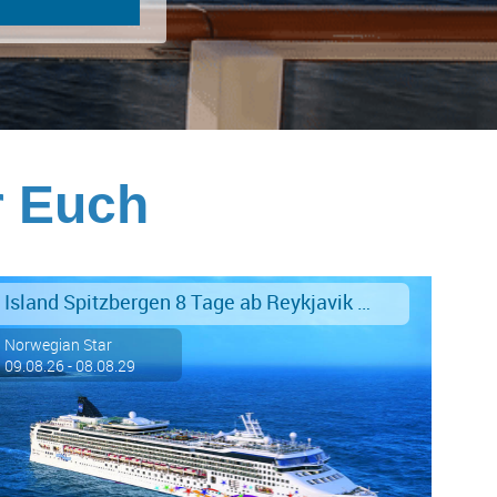
r Euch
Island Spitzbergen 8 Tage ab Reykjavik an Southampton
Norwegian Star
09.08.26 - 08.08.29